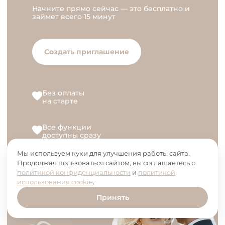
Начните прямо сейчас — это бесплатно и
займет всего 15 минут
Создать приглашение
Без оплаты
на старте
Все функции
доступны сразу
Мы используем куки для улучшения работы сайта.
Оплата только
Продолжая пользоваться сайтом, вы соглашаетесь с
если понравится
политикой конфиденциальности
и
политикой
использования cookie
.
Принять