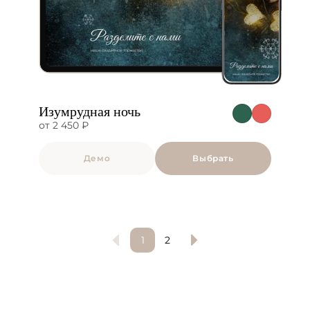
Изумрудная ночь
от 2 450 ₽
Демо
Выбрать
1
2
Осенний
Рустик
Классика
Народный
Романтический