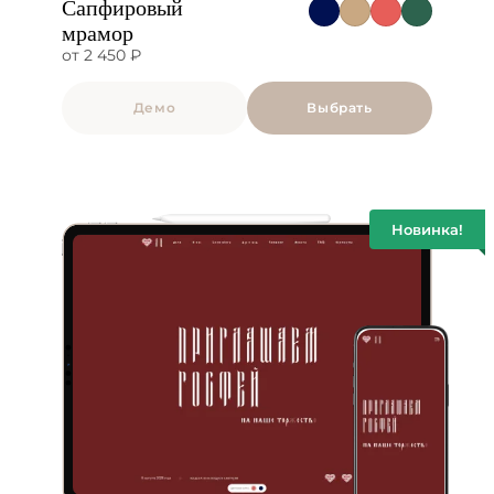
Сапфировый
мрамор
от 2 450 ₽
Демо
Выбрать
Новинка!