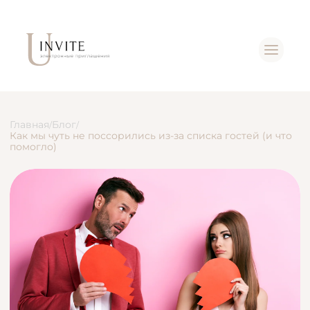
Главная
Блог
/
/
Как мы чуть не поссорились из-за списка гостей (и что
помогло)