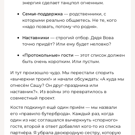
энергия сделает танцпол огненным.
Семья-поддержка
— родственники, с
которыми реально общаетесь. Не те, кого
«надо позвать, потому что родня».
Наставники
— строгий отбор. Дядя Вова
точно придёт? Или ему будет неловко?
«Протокольные» гости
— этот список должен
быть очень коротким. Или пустым.
И тут произошло чудо. Мы перестали спорить
«вычеркни троих!» и начали обсуждать: «А куда мы
отнесём Сашу? Он друг-праздника или
наставник?». Из войны это превратилось в
совместный проект.
Костя подкинул ещё один приём — мы назвали
его «правило бутерброда». Каждый раз, когда
один из нас соглашался вычеркнуть «спорного»
гостя, второй в ответ добавлял кого-то из списка
партнёра. Я убрала двоюродную сестру, которую