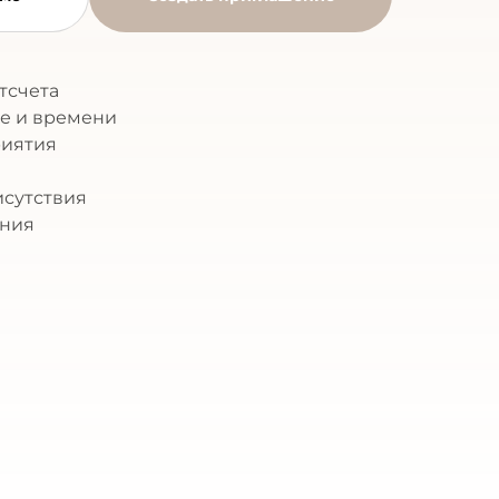
тсчета
е и времени
риятия
сутствия
ания